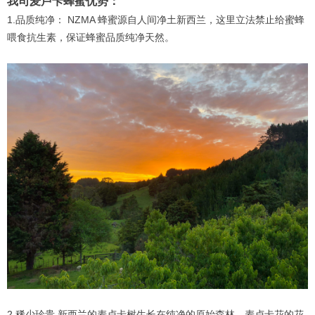
我司麦卢卡蜂蜜优势：
1.品质纯净： NZMA 蜂蜜源自人间净土新西兰，这里立法禁止给蜜蜂
喂食抗生素，保证蜂蜜品质纯净天然。
2.稀少珍贵 新西兰的麦卢卡树生长在纯净的原始森林，麦卢卡花的花