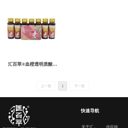
汇百萃®血橙透明质酸钠
胶原蛋白肽饮品
上一页
1
下一页
快速导航
关于汇百萃
供应链