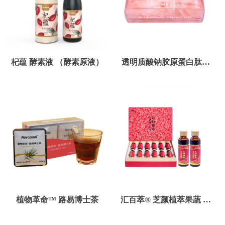
杞蕴 酵素液 （酵素原液）
透明质酸钠胶原蛋白肽夹
心软糖
植物革命™ 路易博士茶
汇百萃® 芝颜植萃果蔬 酵
素原液